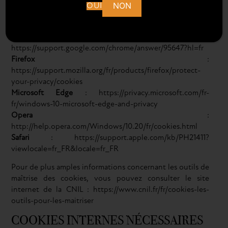
NON
OUI
vers l’aide nécessaire pour accéder au menu de votre
navigateur prévu à cet effet :
Chrome
:
https://support.google.com/chrome/answer/95647?hl=fr
Firefox
:
https://support.mozilla.org/fr/products/firefox/protect-
your-privacy/cookies
Microsoft Edge
: https://privacy.microsoft.com/fr-
fr/windows-10-microsoft-edge-and-privacy
Opera
:
http://help.opera.com/Windows/10.20/fr/cookies.html
Safari
: https://support.apple.com/kb/PH21411?
viewlocale=fr_FR&locale=fr_FR
Pour de plus amples informations concernant les outils de
maîtrise des cookies, vous pouvez consulter le site
internet de la CNIL : https://www.cnil.fr/fr/cookies-les-
outils-pour-les-maitriser
COOKIES INTERNES NÉCESSAIRES