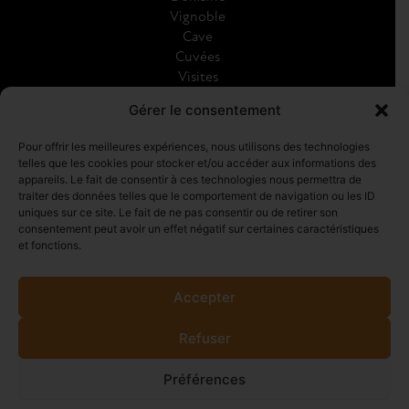
Vignoble
Cave
Cuvées
Visites
Galerie
Gérer le consentement
Actualités
Pour offrir les meilleures expériences, nous utilisons des technologies
telles que les cookies pour stocker et/ou accéder aux informations des
RÉSEAUX SOCIAUX
appareils. Le fait de consentir à ces technologies nous permettra de
traiter des données telles que le comportement de navigation ou les ID
uniques sur ce site. Le fait de ne pas consentir ou de retirer son
consentement peut avoir un effet négatif sur certaines caractéristiques
et fonctions.
Accepter
CONTACT
DEVIS
Refuser
Préférences
Champagne Collard-Picard
Confidentialité
Cookies