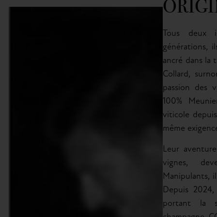
ORIGI
Tous deux i
générations, i
ancré dans la t
Collard, surn
passion des v
100% Meunier.
viticole depui
même exigence
Leur aventure 
vignes, deve
Manipulants, il
Depuis 2024, l
portant la 