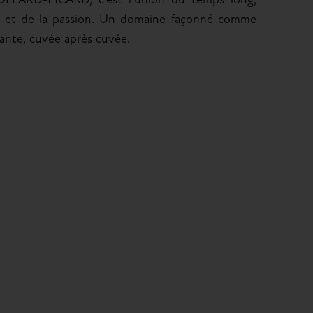
LLARD-PICARD, c’est l’union du temps long,
e et de la passion. Un domaine façonné comme
ante, cuvée après cuvée.