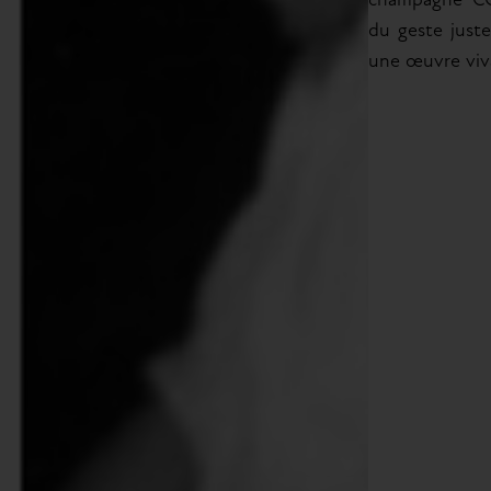
champagne CO
du geste just
une œuvre viv