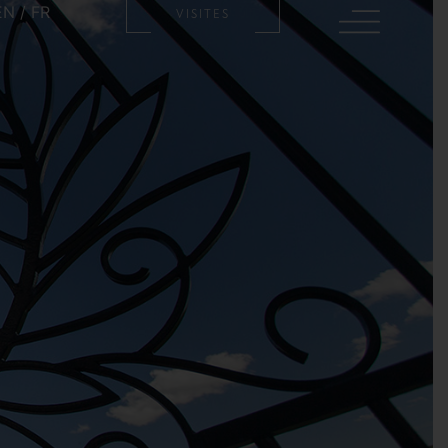
EN
/
FR
VISITES