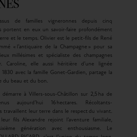
NES
ssus de familles vigneronnes depuis cinq
ls portent en eux un savoir-faire profondément
erre et le temps. Olivier est le petit-fils de René
ommé « l’antiquaire de la Champagne » pour sa
ieux millésimes et spécialiste des champagnes
 Caroline, elle aussi héritière d’une lignée
s 1830 avec la famille Gonet-Gardien, partage la
 du beau et du bon.
démarre à Villers-sous-Châtillon sur 2,5 ha de
nus aujourd’hui 16 hectares. Récoltants-
s travaillent leur terre dans le respect du vivant.
eur fils Alexandre rejoint l’aventure familiale,
sixième génération avec enthousiasme. Le