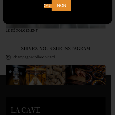
NON
OUI
LE DÉGORGEMENT
SUIVEZ-NOUS SUR INSTAGRAM
champagnecollardpicard
LA CAVE