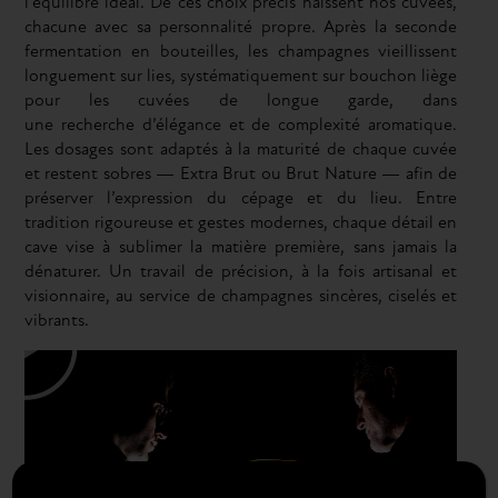
l’équilibre
idéal.
De ces choix précis naissent
nos
cuvées,
chacune avec sa personnalité propre.
Après
la seconde
fermentation en bouteilles, l
es champagnes vieillissent
longuement sur l
ies
, systématiquement sur bouchon liège
pour les cuvées de longue garde, dans
une
recherche
d’élégance et de complexité aromatique.
Les dosages sont adaptés à la maturité de chaque cuvée
et restent sobres — Extra Brut ou Brut Nature — afin de
préserver l’expression du
cépage et du lieu
. Entre
tradition rigoureuse et gestes modernes, chaque détail en
cave vise à sublimer la matière première, sans jamais la
dénaturer. Un travail de précision, à la fois artisanal et
visionnaire, au service de champagnes sincères, ciselés et
vibrants.