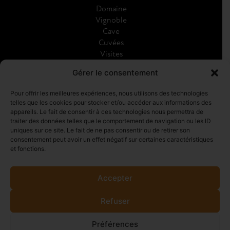
Domaine
Vignoble
Cave
Cuvées
Visites
Galerie
Gérer le consentement
Actualités
Pour offrir les meilleures expériences, nous utilisons des technologies
telles que les cookies pour stocker et/ou accéder aux informations des
RÉSEAUX SOCIAUX
appareils. Le fait de consentir à ces technologies nous permettra de
traiter des données telles que le comportement de navigation ou les ID
uniques sur ce site. Le fait de ne pas consentir ou de retirer son
consentement peut avoir un effet négatif sur certaines caractéristiques
et fonctions.
Accepter
CONTACT
DEVIS
Refuser
Préférences