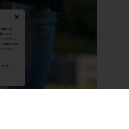
s que les
de consentir
mportement
 retirer son
onctions.
nces