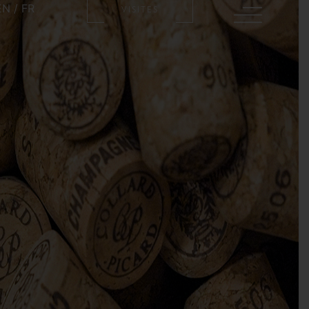
EN
/
FR
VISITES