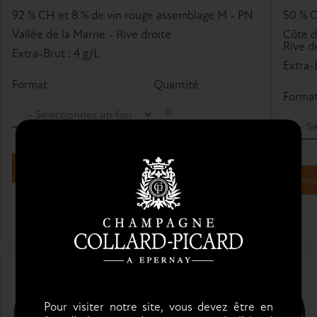
92 % CH et 8 % de vin rouge assemblage M - PN
50 % C
Vallée de la Marne - Rive droite
Côte d
Rive d
Extra-Brut : 4 g/L
Extra-B
Format
Quantité
Forma
Ajouter un format
Ajou
DOM.PICARD
Pour visiter notre site, vous devez être en
BLANC DE BLANCS GRAND CRU