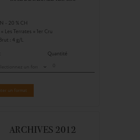
PN - 20 % CH
 « Les Terrates » 1er Cru
rut : 4 g/L
t
Quantité
ter un format
ARCHIVES 2012