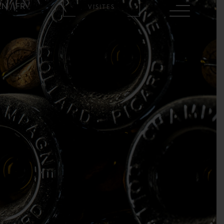
EN
/
FR
VISITES