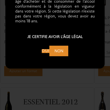
âge d’acheter et de consommer de l’alcool
conformément à la législation en vigueur
dans votre région. Si cette législation n’existe
pas dans votre région, vous devez avoir au
100 % CH
80 % 
moins 18 ans.
Le Mesnil sur Oger & Oger : GRAND-CRU
Vertus
Extra-Brut : 4 g/L
Extra-B
JE CERTIFIE AVOIR L’ÂGE LÉGAL
Format
Quantité
Forma
NON
OUI
Ajouter un format
Ajou
ESSENTIEL 2012