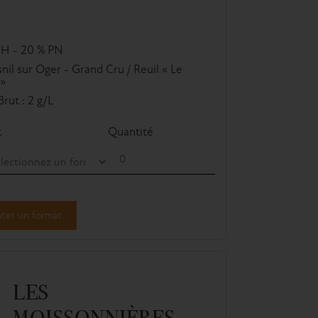
CH - 20 % PN
nil sur Oger - Grand Cru / Reuil « Le
e»
rut : 2 g/L
t
Quantité
ter un format
LES
MOISSONNIÈRES