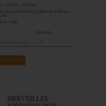
H - 25 % M - 25% PN
es blancs Grand Cru / Vallée de la Marne -
roite
rut : 4 g/L
t
Quantité
ter un format
MERVEILLES
ROSÉ DE SAIGNÉE 1ER CRU