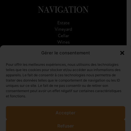
NAVIGATION
Estate
Vineyard
Cellar
Wines
Visits
Gérer le consentement
Gallery
Pour offrir les meilleures expériences, nous utilisons des technologies
telles que les cookies pour stocker et/ou accéder aux informations des
SOCIAL NETWORKS
appareils. Le fait de consentir à ces technologies nous permettra de
traiter des données telles que le comportement de navigation ou les ID
uniques sur ce site. Le fait de ne pas consentir ou de retirer son
consentement peut avoir un effet négatif sur certaines caractéristiques
et fonctions.
Accepter
CONTACT
QUOTE
Refuser