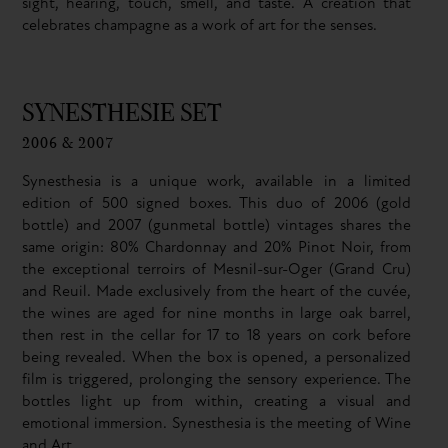
sight, hearing, touch, smell, and taste. A creation that
celebrates champagne as a work of art for the senses.
SYNESTHESIE SET
2006 & 2007
Synesthesia is a unique work, available in a limited
edition of 500 signed boxes. This duo of 2006 (gold
bottle) and 2007 (gunmetal bottle) vintages shares the
same origin: 80% Chardonnay and 20% Pinot Noir, from
the exceptional terroirs of Mesnil-sur-Oger (Grand Cru)
and Reuil. Made exclusively from the heart of the cuvée,
the wines are aged for nine months in large oak barrel,
then rest in the cellar for 17 to 18 years on cork before
being revealed. When the box is opened, a personalized
film is triggered, prolonging the sensory experience. The
bottles light up from within, creating a visual and
emotional immersion. Synesthesia is the meeting of Wine
and Art.